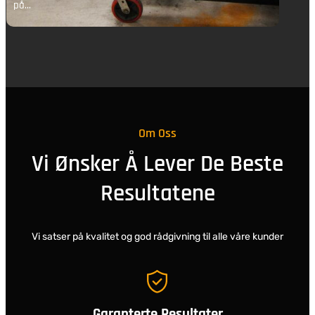
på…
p
Om Oss
Vi Ønsker Å Lever De Beste
Resultatene
Vi satser på kvalitet og god rådgivning til alle våre kunder
Garanterte Resultater