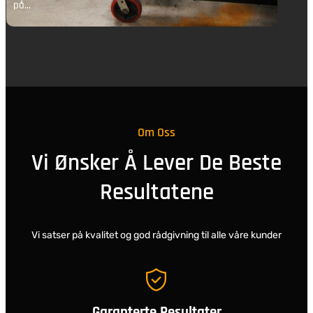
på…
p
Om Oss
Vi Ønsker Å Lever De Beste
Resultatene
Vi satser på kvalitet og god rådgivning til alle våre kunder
Garanterte Resultater