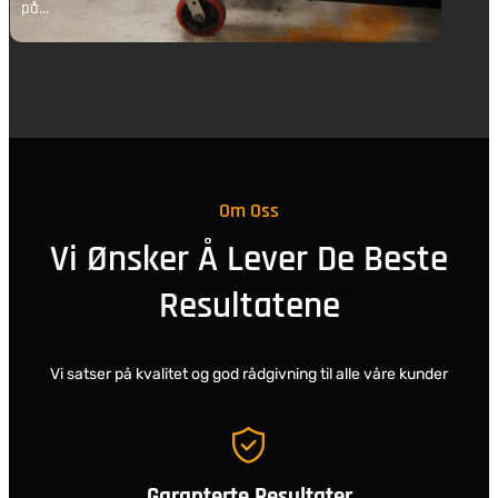
på…
p
Om Oss
Vi Ønsker Å Lever De Beste
Resultatene
Vi satser på kvalitet og god rådgivning til alle våre kunder
Garanterte Resultater