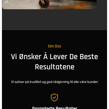
på…
p
Om Oss
Vi Ønsker Å Lever De Beste
Resultatene
Vi satser på kvalitet og god rådgivning til alle våre kunder
Garanterte Resultater