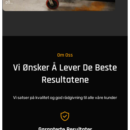
på…
p
Om Oss
Vi Ønsker Å Lever De Beste
Resultatene
Vi satser på kvalitet og god rådgivning til alle våre kunder
Garanterte Resultater