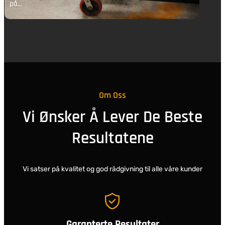
på…
p
Om Oss
Vi Ønsker Å Lever De Beste
Resultatene
Vi satser på kvalitet og god rådgivning til alle våre kunder
Garanterte Resultater