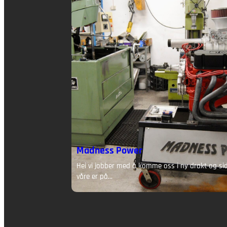
Madness Power
rakt og sidene
Hei vi jobber med å komme oss i ny drakt og si
våre er på…