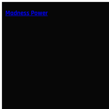
Hopp
til
Madness Power
innhold