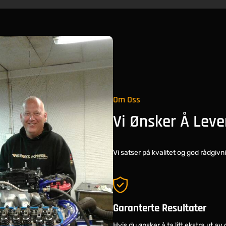
Om Oss
Vi Ønsker Å Leve
Vi satser på kvalitet og god rådgivni
Garanterte Resultater
Hvis du ønsker å ta litt ekstra ut av 